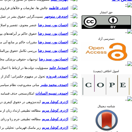
احدی، فاطمه
چالش ها، تعارضات و خلأهای فراروی عم
حق انتشار
احدی‌فر، منوچهر
نسبیت‌گرایی حقوق بشر در عمل، مطلق
احسان پور، سید رضا
عنصر معنوی، تقصیر و اصلاح حقوق 
احسان پور، سید رضا
حقوق حاکم بر آبراهه‌های بین‌المللی 
دسترسی آزاد
احسان پور، سید رضا
مقررات حاکم بر منابع آبی مشترک 
احسان پور، سید رضا
بررسی تکامل حقوق بین‌الملل من
احسان‌پور، سید رضا
توجیهات حقوقی-پزشکی مخالف با 
احمدنیا، حامد
مسؤولیت دولت‌ها در ارتباط با اعمال سازمان
اصول اخلاقی (تبعیت)
احمدی، فیروزه
تحول در مفهوم حکمرانی؛ گذار از حکمرا
احمدی، محمد بشیر
مبانی مشروعیت نظام سیاسی در اند
احمدی، نسیبه السادات
امکان‌سنجی حذف قسامه از طرق ا
اژدری کوشا، مربم
آینده‌پژوهی در حقوق کیفری در پرتو 
شناسه دیجیتال
اژدری کوشا، مریم
مطالعه تطبیقی ارتداد زنان از من
اژدری کوشا، مریم
مطالعه تطبیقی جرم زنا و زنای به
اژدری کوشا، مریم
زیر ماسک قهرمانی: تحلیلی بر اشکال 