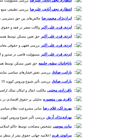
انتظاری نجف آبادی، علیرضا
بررسی مسؤولیت مدنی نا
انتظاری نجف آبادی، علیرضا
بررسی تطبیقی منبع تعهد
ایران‌نژاد، محمدرضا
چالش‌های بین حق دسترسی به دارو و
ایزدی فرد، علی اکبر
وکالت صغیر در فقه و حقوق موضوعه 
ایزدی فرد، علی اکبر
حق تعیین مسکن توسط همسر [دوره 3،
ایزدی فرد، علی اکبر
بررسی فقهی و حقوقی معامله کال
ایزدی فرد، علی اکبر
مسؤولیت قاضی در صدور و اجرای حک
باباجانیان بیشه، حلیمه
حق تعیین مسکن توسط همسر [دوره 
بارانی، صادق
بررسی نقش فشارهای سیاسی نمایندگان م
بارانی، صادق
بررسی تأثیر شیوع ویروس کووید 19 بر ارتکاب جرم سرقت؛ با تأکید بر نظریه فوق اشباع جنایی [دوره 2، شماره 1]
باقرزاده، مجتبی
مالکیت انفال و امکان تملک اراضی جنگلی
باقری پور، منصوره
تحلیلی بر حقوق اقتصادی در نظم کنو
بهروزلک، غلام رضا
مبانی مشروعیت نظام سیاسی در اند
بهزادی‌نژاد، آرش
بررسی تأثیر شیوع ویروس کووید 19 بر ارتکاب جرم سرقت؛ با تأکید بر نظریه فوق اشباع جنایی [دوره 2، شماره 1
بیات، موسی
تشخیص مصلحت توسط حاکم اسلامی و مناسبا
بیرانوند، فرید
اعلامیه جهانی حقوق بشر از منظر مکاتب 