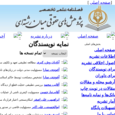
[
صفحه اصلی
]
نمایه نویسندگان
بخش‌های اصلی
صفحه اصلی
تمام نسخه ها
اطلاعات نشریه
اصول اخلاقی نشریه
آبادیان وش، کبری
مطالعه تطبیقی تعهد و تکلیف مشتری بر ت
برای نویسندگان
آخوندی، سارا
مسؤولیت مدنی دولت در زیان‌های ناشی از
برای داوران
آخوندی، سارا
تشخیص مصلحت توسط حاکم اسلامی و مناسب
آرشیو مجله و مقالات
آقایی، محمد
بررسی تطبیقی حجیّت قطع از دیدگاه آخوند 
مقالات در نوبت چاپ
آقایی‌نیا، حسین
مسوولیت کیفری ناشی از عملیات ورزشی [د
بانک‌ها و نمایه نامه‌ها
ابراهیمی، علی اصغر
امکان‌سنجی اعتبار قرارداد مشا
آمار نشریه
ابوالحسینی، علی اکبر
تسهیلات پایگاه
مسؤولیت قاضی در صدور و اجرای 
تماس با ما
ابهری، حمید
مسؤولیت قاضی در صدور و اجرای حکم [دوره 2،