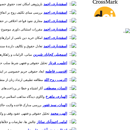
اسفندیاری، احمد
بازپژوهی امکان تعدد حقوق خصوصی با ت
اسفندیاری، احمد
بررسی مبنای تکلیف زوج بر انفاق زوجه
اسفندیاری، احمد
مجاری نفوذ قواعد اخلاقی در حقوق اسن
اسفندیاری، احمد
مقررات استثنائی داوری موضوع قانون 
اسفندیاری، احمد
امکان خرید دین ناشی از ابزارهای مباد
اسفندیاری، احمد
تعادل حقوق و تکالیف دارندۀ سند تجا
اسمعیلی کجاباد، شیرین
مبانی، الزامات و راهکارهای 
اعلمی، فرناز
تحلیل حقوقی و فقهی شرط سلب حق انتقال د
اقدسی، فاطمه
ابعاد حقوقی حریم خصوصی در اینترنت اشیا
اکرمی، روح الله
مطالعه تطبیقی ارتداد زنان از منظر 
السان، مصطفی
آثار اشتباه و خطا در پرداخت‌های بانکی [دو
الهیاری، ماهرخ
واکاوی دیدگاه مذاهب اسلامی درخصوص مج
الهیان، سید غفور
بررسی مدارک قاعده ولایت حاکم بر ممتنع
الهی، محمد
تحلیل حقوقی و فقهی عقود وقف و وکالت از ن
امامی احمدآباد، ساناز
چالش ها، تعارضات و خلأهای ف