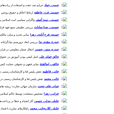
حبیبی، جواد
جرایم ضد عفت و استفاده از ربات‌های جن
حسینی فرد، عاطفه
ارتباط اخلاق و حقوق زوجین در قوان
حسینی، سید آصف
واگرایی سیاسی امت اسلامی و راهبرد
حسینی، صبا سادات
بررسی تطبیقی منبع تعهد قرار دا
حمیدی فرح آبادی، زهرا
مبانی تحدید و سلب مالکیت از
حیدری مقدم، ندا
بررسی ابعاد تروریسم بنیادگرایانه اسل
حیدری منور، حسین
انتقال ضمان معاوضی در قرارداد حم
خالق خواه، علی
اصل کیفی بودن آموزش در حقوق ایران، 
خالقی، ابوالفتح
مبانی فقهی و حقوقی حمایت کیفری از بز
خانی، فاطمه
نقش پلیس فتا و کارشناسان رسمی در اعتبار ا
خانی، محمد
نقش پلیس فتا و کارشناسان رسمی در اعتبار اد
خدایی فام، حجت
سازمان جهانی تجارت؛ ریشه های اقتصا
خزایی، زهرا
تشخیص مصلحت توسط حاکم اسلامی و مناسبا
خلیلی بندلی، حسین
آثار اشتباه و خطا در پرداخت‌های بانک
خلیلی کلاریجانی، محمد
راهکارهای مبارزه با فساد اداری