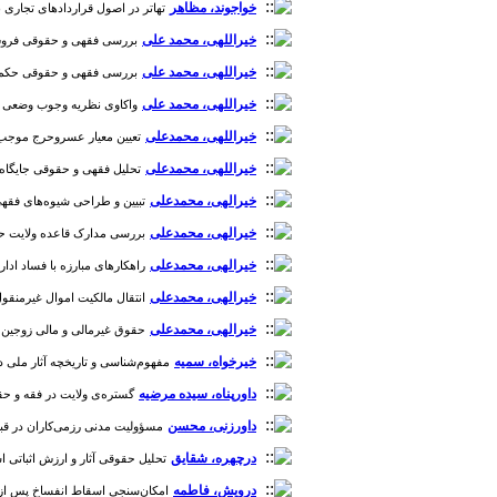
خواجوند، مظاهر
تهاتر در اصول قراردادهای تجاری بین‌ا
خیراللهی، محمد علی
بررسی فقهی و حقوقی فروش مبیع 
خیراللهی، محمد علی
بررسی فقهی و حقوقی حکم قبض ث
خیراللهی، محمد علی
واکاوی نظریه وجوب وضعی دیه د
خیراللهی، محمدعلی
تعیین معیار عسروحرج موجب طلاق 
خیراللهی، محمدعلی
تحلیل فقهی و حقوقی جایگاه ازدواج
خیرالهی، محمدعلی
تبیین و طراحی شیوه‌های فقهی و ح
خیرالهی، محمدعلی
بررسی مدارک قاعده ولایت حاکم بر مم
خیرالهی، محمدعلی
راهکارهای مبارزه با فساد اداری در 
خیرالهی، محمدعلی
انتقال مالکیت اموال غیرمنقول به دول
خیرالهی، محمدعلی
حقوق غیرمالی و مالی زوجین در خانوا
خیرخواه، سمیه
مفهوم‌شناسی و تاریخچه آثار ملی در حقوق 
داورپناه، سیده مرضیه
گستره‌ی ولایت در فقه و حقوق با
داورزنی، محسن
مسؤولیت مدنی رزمی‌کاران در قبال صدما
درچهره، شقایق
تحلیل حقوقی آثار و ارزش اثباتی اسناد 
درویش، فاطمه
امکان‌سنجی اسقاط انفساخ پس از تحقق [دو