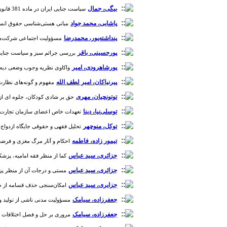
بیگی، جمال
سیاست جنایی ایران در ماده 381 قانون مجازات اسلامی [دوره 1، شماره 4]
پاشایی، محمد جواد
مبانی هستی‌شناسی حقوق انسان؛ م
پنداشته‌پور، محمدرضا
مسؤولیت اجتماعی شرکت‌های تجاری
پورحسینی، باقر
بررسی جرائم سبز و سیاست جنایی پیشگی
پورشاهرودی، امیر
واکاوی نظریه وجوب وضعی دیه در ق
پیرنیاکان، امیر لطف الله
مفهوم و گونه‌های نظارت و کن
توتونچیان، مهری
حق بر شادی کودکان، جلوه ای از حقوق
توسلی‌نیا، دینا
تعهدات خاص اعضای سازمان تجارت جهانی تحت موافقت‌نامه 
توکل، منوچهر
تحلیل فقهی و حقوقی جایگاه ازدواج سفید در
تیمور زاده، فاطمه
احکام و آثار مرگ مغزی و فرضی در ف
جزائری، سید عباس
کما از منظر فقه امامیه، پزشکی و ح
جزائری، سید عباس
مستی و درجات آن از منظر پزشکی ق
جزایری، سید عباس
امکان‌سنجی حذف قسامه از طرق اثبات
جعفرزاده، سیامک
مسؤولیت مدنی ناشی از تولید و توزی
جعفرزاده، سیامک
مروری بر حل و فصل اختلافات تجاری ب