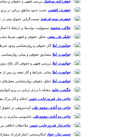
جعفرزاده، سیامک
بررسی فقهی و حقوقی و سیاست کیفری
جعفری، افشین
تحدید حدود مناطق دریایی در پرتو قواعد 
جعفری، سید فرشید
نسبیت‌گرایی حقوق بشر در عمل، 
جلالی، محمود
مسؤولیت دولت‌ها در ارتباط با اعمال سازما
جلیلی فر، معین
تحلیل حقوقی و فقهی شرط سلب حق انتقا
جوانمرد، لیلا
آثار حقوقی و روان‌شناسی وجود شرط حق طلا
جوانمرد، لیلا
مصادیق حقوقی و مبانی روان‌شناسی ریاست مر
جوانمرد، لیلا
بررسی فقهی و حقوقی آثار نکاح بدون اذن 
جوانمرد، لیلا
مبانی، شرایط و آثار نفقه زن پس از طلاق با 
جوانمرد، لیلا
تحلیل حقوقی روان‌شناسی معیارهای مسؤولیت
چگینی، حامد
مقابله با دزدی دریایی در پرتو کنوانسیون مقابله 
حاجی تبار فیروزجایی، حسن
احکام و آثار مرگ مغزی
حاجی ده آبادی، محمد علی
آینده‌پژوهی در حقوق کیفری
حاجی ده آبادی، محمدعلی
جاسوسی سایبری در سیاست کی
حاجی‌تبار فیروزجایی، حسن
ملاحظات اخلاقی مربوط ب
حبیبی تبار، جواد
امکان‌سنجی اعتبار قرارداد مشارکت در