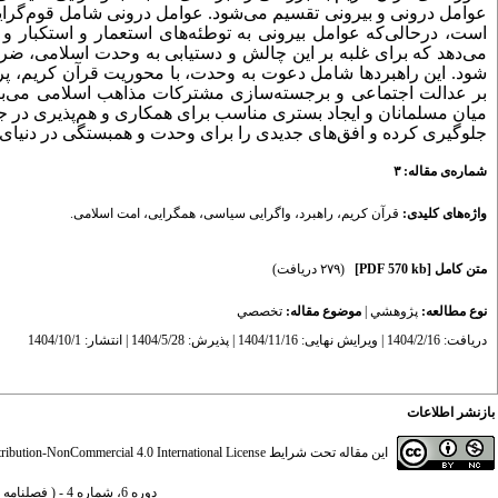
عوامل درونی و بیرونی تقسیم می‌شود. عوامل درونی شامل قوم‌گرای
است، درحالی‌که عوامل بیرونی به توطئه‌های استعمار و استکبار و
می‌دهد که برای غلبه بر این چالش و دستیابی به وحدت اسلامی، ضرو
شود. این راهبردها شامل دعوت به وحدت، با محوریت قرآن کریم، پرهی
بر عدالت اجتماعی و برجسته‌سازی مشترکات مذاهب اسلامی می‌باشد
میان مسلمانان و ایجاد بستری مناسب برای همکاری و هم‌‌پذیری در جو
جلوگیری کرده و افق‌های جدیدی را برای وحدت و همبستگی در دنیای 
شماره‌ی مقاله: ۳
واژه‌های کلیدی:
قرآن کریم
،
راهبرد
،
واگرایی سیاسی
،
همگرایی
،
امت اسلامی.
متن کامل
[PDF 570 kb]
(۲۷۹ دریافت)
نوع مطالعه:
پژوهشي
|
موضوع مقاله:
تخصصي
دریافت: 1404/2/16 | ویرایش نهایی: 1404/11/16 | پذیرش: 1404/5/28 | انتشار: 1404/10/1
بازنشر اطلاعات
این مقاله تحت شرایط
ibution-NonCommercial 4.0 International License
دوره 6، شماره 4 - ( فصلنامه پژوهش‌های حقوقی میان‌رشته‌ای 1404 )