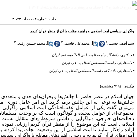
دوره ۶، شماره ۴ - ( فصلنامه پژوهش‌های حقوقی میان‌رشته‌ای ۱۴۰۴ )
جلد ۶ شماره ۴ صفحات ۴۳-۳۱
واگرایی سیاسی امت اسلامی و راهبرد مقابله با آن از منظر قرآن کریم
۳
۲
۱
سید آصف حسینی
،
محمدعلی قاسمی
،
محمد حسین رفیعی
۱- دکتری، دانشگاه جامعه المصطفی العالمیه، قم، ایران.
۲- استادیار، جامعه المصطفی العالمیه، قم، ایران.
۳- استادیار، دانشگاه جامعه المصطفی العالمیه، قم، ایران.
چکیده:
(۷۱۹ مشاهده)
جهان اسلام در عصر حاضر با چالش‌ها و بحران‌های جدی و متعددی 
چالش‌ها به نوعی به این چالش برمی‌گردد. این امر عامل دوری ا
می‌توان گفت یکی از عوامل عقب‌افتادگی امت اسلامی واگرایی س
مجموعه‌ای از عوامل پیچیده و گوناگون است که بر وحدت مسلمانان 
دخالت‌های خارجی، دنیاگرایی و داشتن سوءظن‌های متقابل نسبت به
اسلامی است که این موضوع را از منظر قرآن کریم ارزیابی نموده و 
اراده راهکار نمایند تا امت اسلامی از این وضعیت نجات پیدا کرده، 
آموزه‌های قرآن کریم به بررسی راهبردهای مقابله با واگرایی سیاس