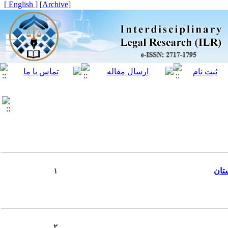
[ English ]
]
Archive
[
تان
۱
۲