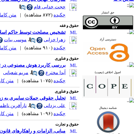
حجت خدایی فام
حق انتشار
چکیده
(۸۷۲ مشاهده)
|
متن کامل (F
حقوق و فقه
تشخیص مصلحت توسط حاکم اسلامی 
زهرا خزایی
،
موسی بیات
دسترسی آزاد
چکیده
(۹۱۰ مشاهده)
|
متن کامل (F
حقوق و فناوری
بررسی کاربرد هوش مصنوعی در ت
آیدا مخترع
،
مریم شعبانی
اصول اخلاقی (تبعیت)
چکیده
(۱۰۷۵ مشاهده)
|
متن کامل 
حقوق و فناوری
تحلیل حقوقی حملات سایبری به زیر
علی یزدانی
،
نازآفرین ناظم
شناسه دیجیتال
چکیده
(۱۰۹۶ مشاهده)
|
متن کامل 
حقوق و تجارت
مبانی، الزامات و راهکارهای قانون