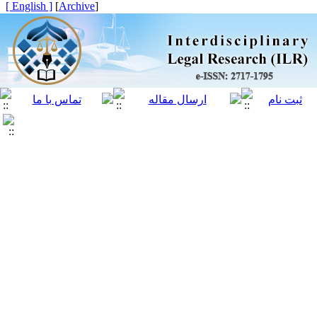
[ English ]
]
Archive
[