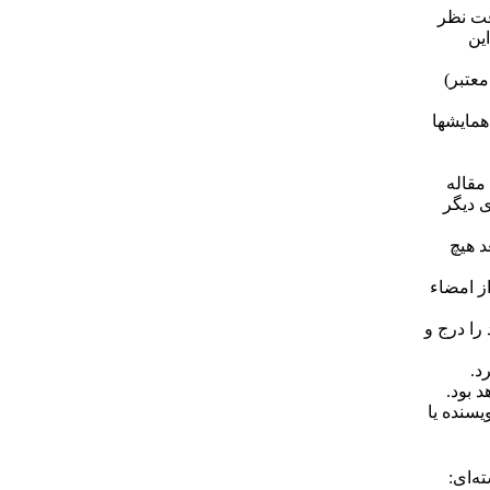
دقت نظر
ین
معتبر)
مایش­ها
مقاله
ی دیگر
د هیچ
ز امضاء
را درج و
د.
 بود.
سنده یا
‌ای: