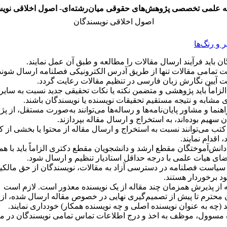
ه علمی تخصصی پژوهش‌های حقوقی میان‌رشته‌ای- اصول اخلاقی نویس
اصول اخلاقی نویسندگان
و رنگ‌ها
ن باید فرآیند ارسال مقالات را مطالعه و طبق آن عمل نمایند
.
ت تمامی مقالات تنها از طریق آدرس الکترونیکی فصلنامه ارسال شوند
ت آیین نگارش زبان فارسی در تنظیم مقالات رعایت گردد.
لزاماً باید پژوهشی و متضمن نکته یا نکات تحقیقی جدید نسبت به سایر 
 مشابه و نتیجه مستقیم تحقیقات نویسنده یا نویسندگان باشند.
اهنما و مشاور پایان‌نامه‌ها و رساله‌ها می‌توانند به‌صورت مستقل، از 
ن سهیم بوده‌اند، به استخراج و ارسال مقاله بپردازند.
تب می‌توانند نسبت به استخراج و ارسال مقاله از محتوا یا بخشی از ک
 اقدام نمایند.
دانش‌آموختگان مقطع ارشد و دانشجویان مقطع دکتری الزاماً باید با ه
ضای هیات علمی با درجه حداقل استادیار تنظیم و ارسال شود.
سیاست فصلنامه در دسترسی آزاد به مقالات، نویسندگان از حق مالک
 برخوردار هستند.
 از پذیرش همزمان چند مقاله از یک نویسنده معذور است. لازم است
 محترم تا پیش از تصمیم‌گیری نهایی در خصوص مقاله ارسال شده، از
 (چه به عنوان نویسنده اصلی و چه نویسنده همکار) خودداری نمایند.
 مسوول، موظف به اخذ و درج اطلاعات تماس تمامی نویسندگان در مق