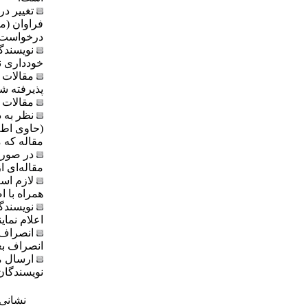
تغییر در
فراوان (ما
درخواست 
نویسندگ
خودداری نم
مقالات ا
پذیرفته شد
مقالات 
نظر به 
(حاوی اطل
مقاله که 
در صورت
مقاله‌ای ا
لازم اس
همراه با ا
نویسندگ
اعلام نماین
انصراف 
انصراف بعد
ارسال م
نویسندگان
نشانی