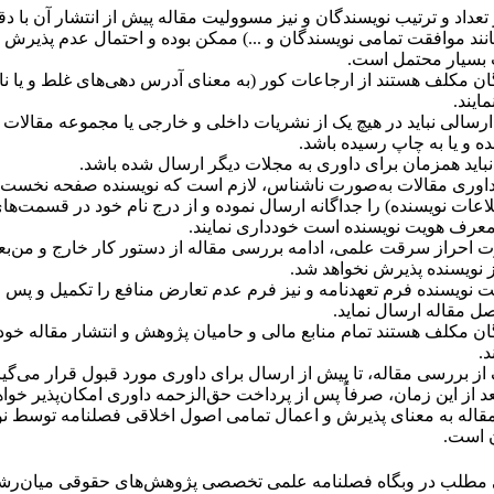
 تعداد و ترتیب نویسندگان و نیز مسوولیت مقاله پیش از انتشار آن با 
نند موافقت تمامی نویسندگان و ...) ممکن بوده و احتمال عدم پذیرش ا
بسیار محتمل است.
ان مکلف هستند از ارجاعات کور (به معنای آدرس­ دهی‌های غلط و یا نا
ایند.
رسالی نباید در هیچ یک از نشریات داخلی و خارجی یا مجموعه مقالات ه
ه و یا به چاپ رسیده باشد.
نباید همزمان برای داوری به مجلات دیگر ارسال شده باشد.
داوری مقالات به‌صورت ناشناس، لازم است که نویسنده صفحه نخست 
اعات نویسنده) را جداگانه ارسال نموده و از درج نام خود در قسمت‌ها
معرف هویت نویسنده است خودداری نمایند.
 احراز سرقت علمی، ادامه بررسی مقاله از دستور کار خارج و من‌بع
ز نویسنده پذیرش نخواهد شد.
ت نویسنده فرم تعهدنامه و نیز فرم عدم تعارض منافع را تکمیل و پس ا
صل مقاله ارسال نماید.
ان مکلف هستند تمام منابع مالی و حامیان پژوهش و انتشار مقاله خود 
د
.
از بررسی مقاله، تا پیش از ارسال برای داوری مورد قبول قرار می‌گیر
 از این زمان، صرفاً پس از پرداخت حق‌الزحمه داوری امکان‌پذیر خواهد
قاله به معنای پذیرش و اعمال تمامی اصول اخلاقی فصلنامه توسط نوی
 است.
 مطلب در وبگاه فصلنامه علمی تخصصی پژوهش‌های حقوقی میان‌رشته