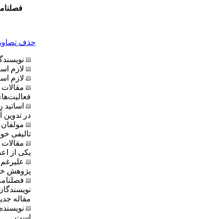
فصلنام
حذف تصاویر 
نویسندگا
لازم اس
لازم اس
مقالات ا
فعالیت‌های
اساتید ر
در تدوین آ
مولفان ک
تالیفی خود،
مقالات 
یکی از اع
علیرغم 
پژوهش خود
فصلنامه
نویسندگان
مقاله جدید
نویسنده
است.