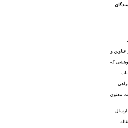
ندگان
.
عناوین و
پژوهشی که
تاب
مراهی
یت معنوی
 ارسال
اله