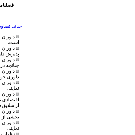
فصلنام
حذف تصاویر 
داوران 
است.
داوران 
پذیرش داور
چنانچه درخ
داوران 
داوری خودد
داوران 
نمایند.
داوران 
اقتصادی نو
از سلایق 
داوران 
بخشی از مق
داوران 
نمایند.
نظرات و 