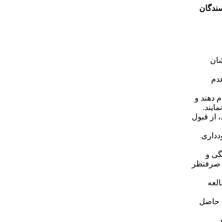
ندگان
شان
دم
لت مقرر (حدّاکثر ۱۰ روز) انجام دهند و
ایند.
 از قبول
دداری
گی و
ا صرفنظر
العه
ن حاصل
.