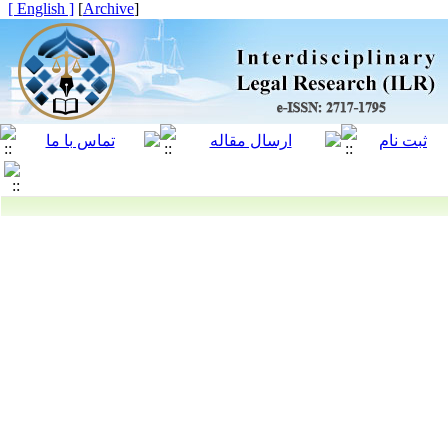
[ English ]
]
Archive
[