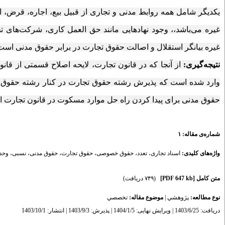
یکدیگر شامل همه روابط مدنی و تجاری از قبیل
بیع، اجاره، قرض، ا
غیره می‌باشد،، وجود نهادهایی مانند حق العمل کاری، شرکت‌های ت
غیره بیانگر استقلال و اصالت حقوق تجارت در برابر حقوق مدنی است
نتیجه‌گیری:
از آنجا که در قانون تجارت، لایحه اصلاح قسمتی از قا
وارد شده است که پذیرش رشته حقوق تجارت در کنار رشته حقوق م
حقوق مدنی برای پیدا کردن راه حل موارد مسکوت در قانون تجارت 
شماره‌ی مقاله: ۱
واژه‌های کلیدی:
اسناد تجاری
،
تعدد
،
حقوق خصوصی
،
حقوق تجارت
،
حقوق مدنی
،
نسبی
،
وحد
متن کامل
[PDF 647 kb]
(۷۴۹ دریافت)
نوع مطالعه:
پژوهشي
|
موضوع مقاله:
تخصصي
دریافت: 1403/6/25 | ویرایش نهایی: 1404/1/5 | پذیرش: 1403/9/3 | انتشار: 1403/10/1