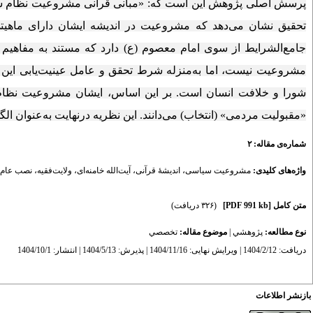
پرسش اصلی پژوهش این است که: «مبانی قرآنی مشروعیت نظام سیاسی
تحقیق نشان می‌دهد که مشروعیت در اندیشه ایشان دارای ماهی
جامع‌الشرایط از سوی امام معصوم (ع) دارد که مستند به مفاهیم
مشروعیت نیست، اما به‌منزله شرط تحقق و عامل عینیت‌یابی این
شورا و خلافت انسان است. بر این اساس، ایشان مشروعیت نظام
«مقبولیت مردمی» (انتخاب) می‌دانند. این نظریه درنهایت به‌عنوان الگ
شماره‌ی مقاله: ۲
واژه‌های کلیدی:
مشروعیت سیاسی
،
اندیشۀ قرآنی
،
آیت‌الله خامنه‌ای
،
ولایت‌فقیه
،
نصب عام
متن کامل
[PDF 991 kb]
(۳۲۶ دریافت)
نوع مطالعه:
پژوهشي
|
موضوع مقاله:
تخصصي
دریافت: 1404/2/12 | ویرایش نهایی: 1404/11/16 | پذیرش: 1404/5/13 | انتشار: 1404/10/1
بازنشر اطلاعات