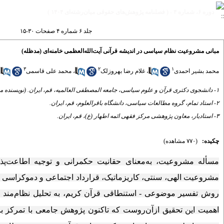
دوره ۶، شماره ۴ - ( فصلنامه پژوهش‌های حقوقی میان‌رشته‌ای ۱۴۰۴ )
جلد ۶ شماره ۴ صفحات ۳۰-۱۵
مبانی مشروعیت نظام سیاسی در اندیشه قرآنی آیت‌الله‌العظمی خامنه‌ای (مدظله)
۳
۲
۱
محمد بشیر احمدی
،
غلام رضا بهروزلک
،
محمد علی قاسمی
۱- دانشجوی دکتری قرآن و علوم سیاسی، جامعه المصطفی العالمیه، قم، ایران. (نویسنده مسؤول)
۲- استاد تمام، گروه مطالعات سیاسی، دانشگاه باقرالعلوم، قم، ایران.
۳- استادیار، معاون پژوهشی مرکز فقهی ائمه اطهار (ع)، قم، ایران.
چکیده:
(۷۷۰ مشاهده)
مسأله مشروعیت، به‌معنای حقانیت حکمرانی و توجیه اطاعت‌پذ
مشروعیت الهی، سنتی، کاریزماتیک، قرارداد اجتماعی و دموکراسی برا
روش تفسیر موضوعی - استنطاقی قرآن کریم، به تحلیل نظام‌مند مب
اهمیت این تحقیق ازآن‌روست که تاکنون پژوهش جامعی با تمرکز بر