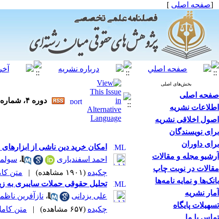
[
صفحه اصلی
]
بخش‌های اصلی
صفحه اصلی
دوره ۴، شماره ۴ - ( فصلنامه پژوهش‌های حقوقی میان‌رشته‌ای ۱۴۰۲ )
اطلاعات نشریه
اصول اخلاقی نشریه
برای نویسندگان
برای داوران
امکان خرید دین ناشی از ابزارهای م
آرشیو مجله و مقالات
احمد اسفندیاری
،
سولما
مقالات در نوبت چاپ
چکیده
(۱۹۰۱ مشاهده)
|
متن کامل 
بانک‌ها و نمایه نامه‌ها
تحلیل حقوقی حملات سایبری به زیر
آمار نشریه
علی یزدانی
،
نازآفرین ناظم
تسهیلات پایگاه
چکیده
(۶۵۷ مشاهده)
|
متن کامل (CX
تماس با ما