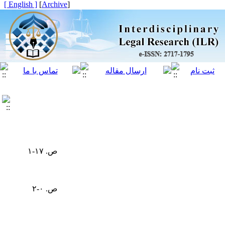
[ English ]
]
Archive
[
ص. ۱۷-۱
ص. ۰-۲