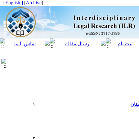
[ English ]
]
Archive
[
تان
۱
۲