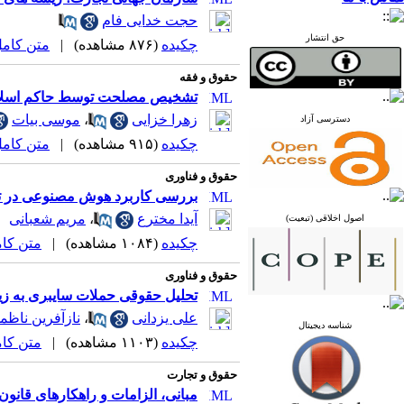
حجت خدایی فام
حق انتشار
چکیده
(۸۷۶ مشاهده)
|
متن کامل (F
حقوق و فقه
تشخیص مصلحت توسط حاکم اسلامی 
زهرا خزایی
،
موسی بیات
دسترسی آزاد
چکیده
(۹۱۵ مشاهده)
|
متن کامل (F
حقوق و فناوری
بررسی کاربرد هوش مصنوعی در ت
آیدا مخترع
،
مریم شعبانی
اصول اخلاقی (تبعیت)
چکیده
(۱۰۸۴ مشاهده)
|
متن کامل 
حقوق و فناوری
تحلیل حقوقی حملات سایبری به زیر
علی یزدانی
،
نازآفرین ناظم
شناسه دیجیتال
چکیده
(۱۱۰۳ مشاهده)
|
متن کامل 
حقوق و تجارت
مبانی، الزامات و راهکارهای قانون