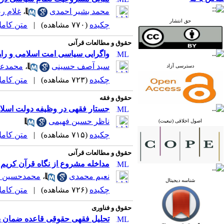
محمد بشیر احمدی
،
غلام ر
حق انتشار
چکیده
(۷۷۰ مشاهده)
|
متن کامل (F
حقوق و مطالعات قرآنی
واگرایی سیاسی امت اسلامی و راهبر
سید آصف حسینی
،
محمدعل
دسترسی آزاد
چکیده
(۷۲۳ مشاهده)
|
متن کامل (F
حقوق و فقه
جستار فقهی در وظیفه دولت اسلا
ناظر حسین فهیمی
اصول اخلاقی (تبعیت)
چکیده
(۷۱۵ مشاهده)
|
متن کامل (F
حقوق و مطالعات قرآنی
مداخله مشروع از نگاه قرآن کریم و
نعیم محمدی
،
محمدحسین ر
شناسه دیجیتال
چکیده
(۷۲۶ مشاهده)
|
متن کامل (F
حقوق و فناوری
تحلیل فقهی حقوقی قاعده ضمان ید