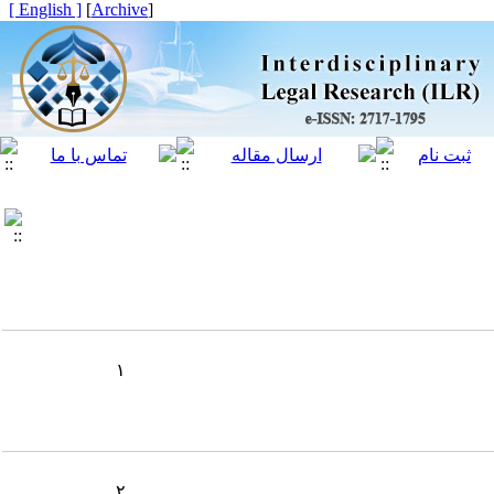
[ English ]
]
Archive
[
۱
۲