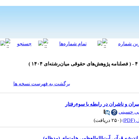
برگشت به فهرست نسخه ها
ن و ناشران در رابطه با سوءرفتار
ی حسینی
PD)
(۲۵۰ دریافت)
یشه قرآنی آیت‌الله‌العظمی خامنه‌ای (مدظله)