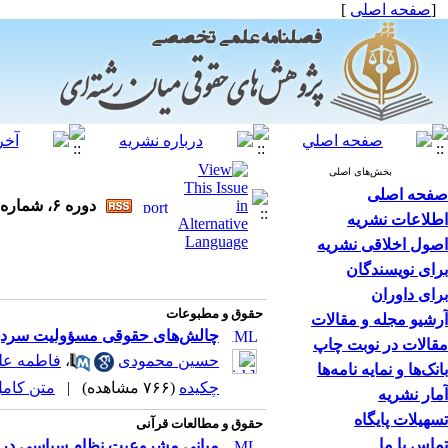
[
صفحه اصلی
]
بخش‌های اصلی
صفحه اصلی
دوره ۶، شماره ۴ - ( فصلنامه پژوهش‌های حقوقی میان‌رشته‌ای ۱۴۰۴ )
اطلاعات نشریه
اصول اخلاقی نشریه
برای نویسندگان
برای داوران
حقوق و مطبوعات
آرشیو مجله و مقالات
چالش‌های حقوقی مسؤولیت سردبیرا
مقالات در نوبت چاپ
حسین محمودی
،
فاطمه عل
بانک‌ها و نمایه نامه‌ها
چکیده
(۷۶۶ مشاهده)
|
متن کامل (F
آمار نشریه
تسهیلات پایگاه
حقوق و مطالعات قرآنی
تماس با ما
مبانی مشروعیت نظام سیاسی در اند