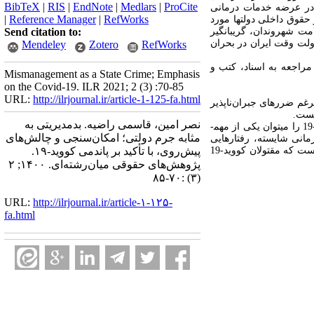
BibTeX
|
RIS
|
EndNote
|
Medlars
|
ProCite
در عرضه خدمات درمانی
|
Reference Manager
|
RefWorks
 حقوق داخلی دولت­ها مورد
مت شهروندان، گریبانگیر
Send citation to:
 دولت وقت ایران در بحران
Mendeley
Zotero
RefWorks
مراجعه به اسناد، کتب و
Mismanagement as a State Crime; Emphasis
on the Covid-19. ILR 2021; 2 (3) :70-85
URL:
http://ilrjournal.ir/article-1-125-fa.html
­رغم ضررهای جبران‌ناپذیر
نیست
.
نصر امین، قاسمی راضیه. بدمدیریتی به
امروزه نقش دولت­ها در حمایت از حقوق بنیادین شهروندان در ظهور بحران­های فراگیر آشکار است و ظهور کووید-19 را می­توان یکی از مهم­
مثابه جرم دولتی؛ امکان‌سنجی و چالش‌های
مانی شایسته، رفتارهایی
است که علی­رغم نقض آشکار حق سلامت شهروندان، قابلیت اضرار عمومی آن بر کسی پنهان نیست. از این­رو گزاف­گویی نیست که مقتولان کووید-19
پیش‌روی، با تأکید بر پاندمی کووید-۱۹.
پژوهش‌های حقوقی میان‌رشته‌ای. ۱۴۰۰; ۲
(۳) :۷۰-۸۵
URL:
http://ilrjournal.ir/article-۱-۱۲۵-
fa.html