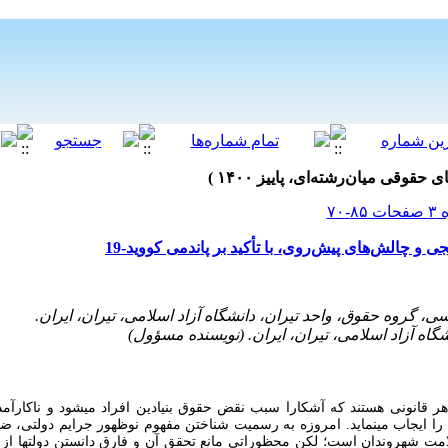
ی و چالش‌های پیش‌روی، با تأکید بر پاندمی کووید-19
اهر قانونی هستند که آشکارا سبب نقض حقوق بنیادین افراد می­شود و ناکارآمد
 را ایجاب می­نماید. امروزه به رسمیت شناختن مفهوم نوظهور جرایم دولتی، ضرو
ت شهروندان است؛ لکن محظوراتی مانع تحقق آن و فارق دانستن دولت­­ها از