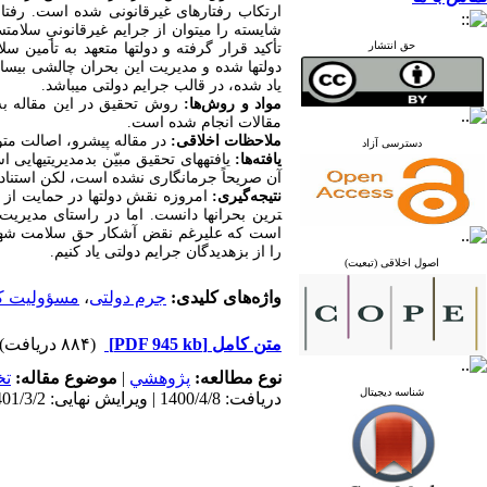
ارتکاب رفتارهای غیرقانونی شده است. رفتا
شایسته را می­توان از جرایم غیرقانونیِ سلامت
حق انتشار
تأکید قرار گرفته و دولت­ها متعهد به تأمین سلامت شهر
دولت­ها شده و مدیریت این بحران چالشی بی­ساب
یاد شده، در قالب جرایم دولتی می­باشد
.
مواد و روش‌ها:
روش تحقیق در این مقاله به
مقالات انجام شده است
.
ملاحظات اخلاقی:
در مقاله پیش­رو، اصالت م
دسترسی آزاد
یافته‌ها:
یافته­های تحقیق مبیّن بدمدیریتی­هایی
آن صریحاً جرم­انگاری نشده است، لکن استناد
نتیجه‌گیری:
ترین بحران­ها دانست. اما در راستای مدیری
را از بزه­دیدگان جرایم دولتی یاد کنیم
.
اصول اخلاقی (تبعیت)
واژه‌های کلیدی:
جرم دولتی
،
مسؤولیت ک
متن کامل
[PDF 945 kb]
(۸۸۴ دریافت)
نوع مطالعه:
پژوهشي
|
موضوع مقاله:
ت
شناسه دیجیتال
دریافت: 1400/4/8 | ویرایش نهایی: 1401/3/2 | پذیرش: 1400/7/1 | انتشار: 1400/7/9