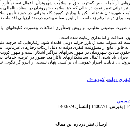
رهایی از جمله نقض گسترد
ۀ
حق بر سلامت شهروندان، اعمال تبعیض ناروا 
­ستیز دولتی تعبیر نمود، در حالی که حق سلامت شهروندان در اسناد بین­المللی و
وندان شده­اند. لکن با پیدایش کووید-19، بحرانی در حوز
ۀ
تأمین سلا
قه برای دولت­ها رقم زده است. از این­رو مقاله پیش­رو درصدد ارزیابی اقدامات
 صورت توصیفی-تحلیلی، و روش جمع­آوری اطلاعات به­صورت کتابخانه­ای، با 
تون، صداقت و امانت­داری رعایت شده است.
 است که می­تواند مصداق بارز جرایم دولتی قلمداد شود. رفتارهایی که هرچند علی
 به قانون مانع از مسؤولیت کیفری دولت به دلیل ارتکاب رفتارهای غیرقانونی 
ت بحران یاد شده، اعمال سیاست­گذاری­های ناکارآمد، قصور در عرضه خدمات در
یفری دولت
،
کووید-19.
خصصي
ارسال نظر درباره این مقاله