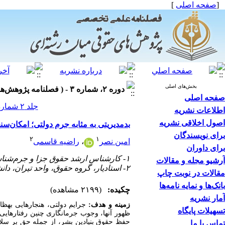
[
صفحه اصلی
]
بخش‌های اصلی
دوره ۲، شماره ۳ - ( فصلنامه پژوهش‌های حقوقی میان‌رشته‌ای، پاییز ۱۴۰۰ )
صفحه اصلی
جلد ۲ شماره ۳ صفحات ۸۵-۷۰
اطلاعات نشریه
اصول اخلاقی نشریه
بدمدیریتی به مثابه جرم دولتی؛ امکان‌سنج
برای نویسندگان
۲
۱
امین نصر
،
راضیه قاسمی
برای داوران
۱- کارشناس ارشد حقوق جزا و جرم‌شناسی، گروه حقوق، واحد تیران، دانشگاه آزاد اسلامی، تیران، ایران.
آرشیو مجله و مقالات
۲- استادیار، گروه حقوق، واحد تیران، دانشگاه آزاد اسلامی، تیران، ایران. (نویسنده مسؤول)
مقالات در نوبت چاپ
بانک‌ها و نمایه نامه‌ها
چکیده:
(۲۱۹۹ مشاهده)
آمار نشریه
زمینه و هدف:
جرایم دولتی، هنجارهایی به­ظ
تسهیلات پایگاه
ظهور آن­ها، وجوب جرم­انگاری چنین رفتارهایی
حفظ حقوق بنیادین بشر، از جمله حق بر سلام
تماس با ما