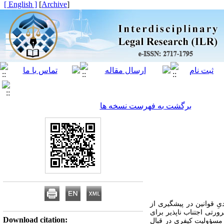
[ English ]
]
Archive
[
برگشت به فهرست نسخه ها
یِ قوانین در پیشگیری از
رتی اجتناب­ ناپذیر برای
Download citation:
 مسؤولیت کیفری در قبال