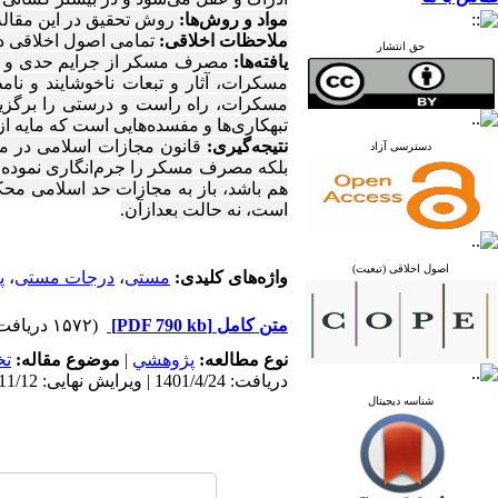
مواد و روش‌ها:
روش تحقیق در این مقاله
ملاحظات اخلاقی:
تمامی اصول اخلاقی د
حق انتشار
یافته‌ها:
مصرف مسکر از جرایم حدی و از 
مسکرات، آثار و تبعات ناخوشایند و نا
مسکرات، راه راست و درستی را برگزیده
تبهکاری‌ها و مفسده‌هایی است که مایه 
نتیجه‌گیری:
قانون مجازات اسلامی در مو
دسترسی آزاد
بلکه مصرف مسکر را جرم‌انگاری نموده 
هم باشد، باز به مجازات حد اسلامی مح
است، نه حالت بعدازآن.
اصول اخلاقی (تبعیت)
واژه‌های کلیدی:
مستی
،
درجات مستی
،
پ
متن کامل
[PDF 790 kb]
(۱۵۷۲ دریافت)
نوع مطالعه:
پژوهشي
|
موضوع مقاله:
ت
دریافت: 1401/4/24 | ویرایش نهایی: 1403/11/12 | پذیرش: 1401/6/3 | انتشار: 1401/7/1
شناسه دیجیتال