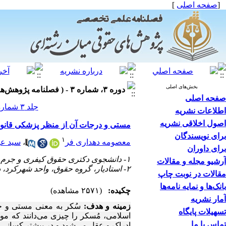
[
صفحه اصلی
]
بخش‌های اصلی
دوره ۳، شماره ۳ - ( فصلنامه پژوهش‌های حقوقی میان‌رشته‌ای ۱۴۰۱ )
صفحه اصلی
جلد ۳ شماره ۳ صفحات ۵۳-۳۳
اطلاعات نشریه
اصول اخلاقی نشریه
مستی و درجات آن از منظر پزشکی قانونی
برای نویسندگان
۱
معصومه دهداری فر
،
سید ع
برای داوران
۱- دانشجوی دکتری حقوق کیفری و جرم شناسی، گروه حقوق، واحد شهرکرد، دانشگاه آزاد اسلامی، شهرکرد، ایران
آرشیو مجله و مقالات
۲- استادیار، گروه حقوق، واحد شهرکرد، دانشگاه آزاد اسلامی، شهرکرد، ایران
مقالات در نوبت چاپ
بانک‌ها و نمایه نامه‌ها
چکیده:
(۲۵۷۱ مشاهده)
آمار نشریه
زمینه و هدف:
سُکر به معنی مستی و حا
تسهیلات پایگاه
اسلامی، مُسکر را چیزی می‌دانند که مو
تماس با ما
ادراک و عقل می‌شود و در بیشتر کسانی 