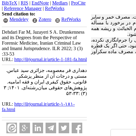
BibTeX
|
RIS
|
EndNote
|
Medlars
|
ProCite
|
Reference Manager
|
RefWorks
Send citation to:
ست. مصرف خمر و سایر
Mendeley
Zotero
RefWorks
 در برخورد با مسأله
 الخبائث و ریشه همه
Dehdari Far M, Jazayeri S A. Drunkenness
شود.
and its Degrees from the Perspective of
را جرم‌انگاری نکرده،
Forensic Medicine, Iranian Criminal Law
ود، حتی اگر یک قطره
and Imami Jurisprudence. ILR 2022; 3 (3)
ت، مصرف ماده سکرآور
:33-53
URL:
http://ilrjournal.ir/article-1-181-fa.html
دهداری فر معصومه، جزائری سید عباس.
مستی و درجات آن از منظر پزشکی
قانونی، حقوق کیفری ایران و فقه امامیه.
پژوهش‌های حقوقی میان‌رشته‌ای. ۱۴۰۱; ۳
(۳) :۳۳-۵۳
URL:
http://ilrjournal.ir/article-۱-۱۸۱-
fa.html