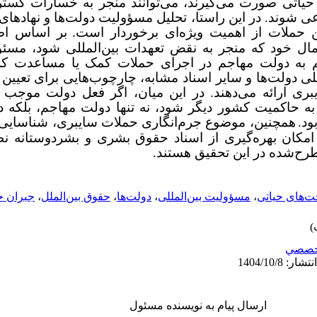
یاتی صورت می‌گیرند، می‌توانند منجر به خسارات گسترد
 شوند. در این راستا، تحلیل مسؤولیت دولت‌ها و نهادهای ب
ین حملات از اهمیت ویژه‌ای برخوردار است
.
بر اساس اص
مال خود که منجر به نقض تعهدات بین‌المللی شود، مسئو
ی دولت‌ها و سایر اسناد مشابه، چارچوب‌هایی برای تعیین
ری ارائه می‌دهند. در این میان، اگر فعل دولت موجب
ه حاکمیت کشور دیگر شود، نه تنها دولت مهاجم، بلکه د
ود
.
همچنین، موضوع جرم‌انگاری حملات سایبری، شناسایی
امکان بهره‌گیری از اسناد حقوق بشری و بشردوستانه نظ
طرح‌شده در این تحقیق هستند.
‌های حیاتی
،
مسؤولیت بین‌المللی
،
دولت‌ها
،
حقوق بین‌الملل
،
جبران 
خصصي
ارسال پیام به نویسنده مسئول