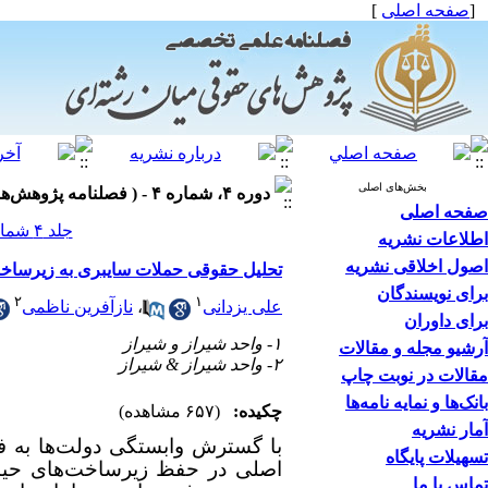
[
صفحه اصلی
]
بخش‌های اصلی
دوره ۴، شماره ۴ - ( فصلنامه پژوهش‌های حقوقی میان‌رشته‌ای ۱۴۰۲ )
صفحه اصلی
جلد ۴ شماره ۴ صفحات ۰-۲
اطلاعات نشریه
اصول اخلاقی نشریه
تحلیل حقوقی حملات سایبری به زیرساخت 
برای نویسندگان
۲
۱
علی یزدانی
،
نازآفرین ناظمی
برای داوران
۱- واحد شیراز و شیراز
آرشیو مجله و مقالات
۲- واحد شیراز & شیراز
مقالات در نوبت چاپ
بانک‌ها و نمایه نامه‌ها
چکیده:
(۶۵۷ مشاهده)
آمار نشریه
با گسترش وابستگی دولت‌ها به فن
تسهیلات پایگاه
اصلی در حفظ زیرساخت‌های حیات
تماس با ما