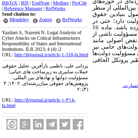
ه‌ای در حوزه‌های
BibTeX
|
RIS
|
EndNote
|
Medlars
|
ProCite
ین‌المللی از منظر
|
Reference Manager
|
RefWorks
ول بنیادین حقوق
Send citation to:
Mendeley
Zotero
RefWorks
لیت دارد؛ حتی در
شرایطی که به شکل غیرمستقیم به دولت مهاجم در اجرای حملات کمک یا مساعدت کرده باشد. ماده 16
Yazdani A, Nazemi N. Legal Analysis of
 مسؤولیت ناشی از
Cyber Attacks on Critical Infrastructures
 نقض اصولی مانند
Responsibility of States and International
ولت‌های حامی نیز
Institutions. ILR 2023; 4 (4) :2
 مسؤولیت دولت‌ها
URL:
http://ilrjournal.ir/article-1-318-fa.html
یر پروتکل الحاقی
یزدانی علی، ناظمی نازآفرین. تحلیل حقوقی
حملات سایبری به زیرساخت های حیاتی؛
مسؤولیت دولتها و نهادهای بین المللی.
پژوهش‌های حقوقی میان‌رشته‌ای. ۱۴۰۲; ۴
خسارت.
(۴) :۲
URL:
http://ilrjournal.ir/article-۱-۳۱۸-
fa.html