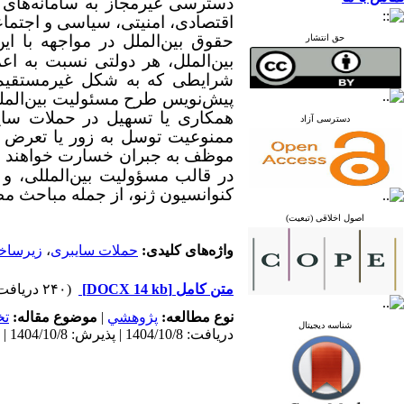
دسترسی غیرمجاز به سامانه‌های ح
اقتصادی، امنیتی، سیاسی و اجتماعی
حقوق بین‌الملل در مواجهه با ا
حق انتشار
بین‌الملل، هر دولتی نسبت به اع
پیش‌نویس طرح مسئولیت بین‌الملل
همکاری یا تسهیل در حملات سایب
دسترسی آزاد
ممنوعیت توسل به زور یا تعرض ب
موظف به جبران خسارت خواهند ب
در قالب مسؤولیت بین‌المللی، و 
کنوانسیون ژنو، از جمله مباحث م
اصول اخلاقی (تبعیت)
واژه‌های کلیدی:
حملات سایبری
،
زیرساخت
متن کامل
[DOCX 14 kb]
(۲۴۰ دریافت)
نوع مطالعه:
پژوهشي
|
موضوع مقاله:
ت
شناسه دیجیتال
دریافت: 1404/10/8 | پذیرش: 1404/10/8 | انتشار: 1404/10/8