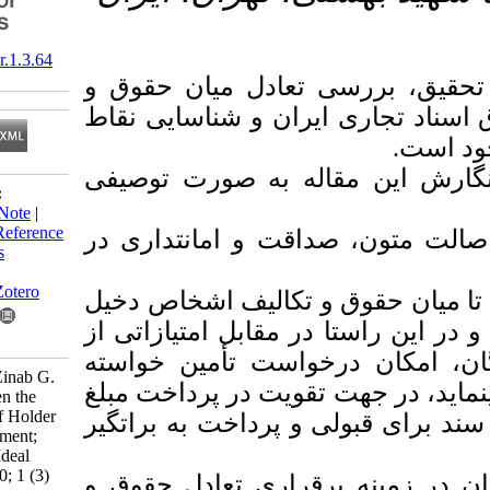
‎ 10.29252/jilr.1.3.64
ی تعادل میان حقوق و
 ایران و شناسایی نقاط
اله به صورت توصیفی
Download citation:
BibTeX
|
RIS
|
EndNote
|
Medlars
|
ProCite
|
Reference
صداقت و امانتداری در
Manager
|
RefWorks
Send citation to:
Mendeley
Zotero
 و تکالیف اشخاص دخیل
ا در مقابل امتیازاتی از
RefWorks
رخواست تأمین خواسته
Esfandiari A, Seifi Zinab G.
هت تقویت در پرداخت مبلغ
The Balance between the
Rights and Duties of Holder
لی و پرداخت به براتگیر
of Negotiable Instrument;
Existent Order and Ideal
Balancing. ILR 2020; 1 (3)
برقراری تعادل حقوق و