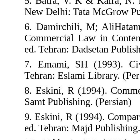
5. Batra, V. K & 
New Delhi: Tata 
6. Damirchili, M
Commercial Law 
ed. Tehran: Dadset
7. Emami, SH (1
Tehran: Eslami Lib
8. Eskini, R (199
Samt Publishing. 
9. Eskini, R (199
ed. Tehran: Majd P