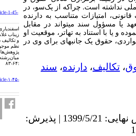
:64-83
ست. چراکه از یک‌سو، در
URL:
http://ilrjournal.ir/article-1-45-
یازات متناسب به دارنده
fa.html
سند می­تواند در مقابل
اسفندیاری احمد، سیفی
تناد به تهاتر، موقعیت او
زیناب غلامعلی. تعادل حقوق
ک جانبه­ای برای وی در
و تکالیف دارندۀ سند تجاری؛
نظم موجود و توازن مطلوب.
پژوهش‌های حقوقی
میان‌رشته‌ای. ۱۳۹۹; ۱ (۳)
:۶۴-۸۳
سند
،
دارنده
،
URL:
http://ilrjournal.ir/article-۱-۴۵-
fa.html
دریافت: 1399/4/28 | ویرایش نهایی: 1399/5/21 | پذیرش: