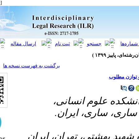
[ English ]
]
Archive
[
برگشت به فهرست نسخه ها
۱- انسانی
ری، ایران