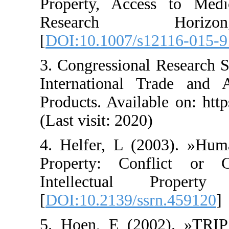
Property, Acces
Research H
[
DOI:10.1007/s12
3. Congressional
International T
Products. Availabl
(Last visit: 2020)
4. Helfer, L (20
Property: Confl
Intellectual 
[
DOI:10.2139/ssr
5. Hoen, E (2002