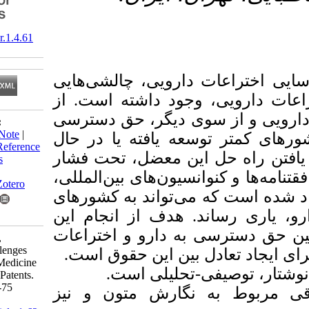
‎ 10.29252/jilr.1.4.61
ت دارویی، چالشی‌هایی
 وجود داشته است. از
 سوی دیگر، حق دسترسی
Download citation:
BibTeX
|
RIS
|
EndNote
|
سعه یافته یا در حال
Medlars
|
ProCite
|
Reference
ل این معضل، تحت فشار
Manager
|
RefWorks
Send citation to:
نوانسیون‌های بین‌المللی
Mendeley
Zotero
ه می‌تواند به کشورهای
د. هدف از انجام این
RefWorks
 به دارو و اختراعات
Azizi Moradpour H,
Irannezhad M. Challenges
عادل بین این حقوق است
between Access to Medicine
یفی-تحلیلی است
and Pharmaceutical Patents.
ILR 2020; 1 (4) :61-75
 نگارش متون و نیز
URL: