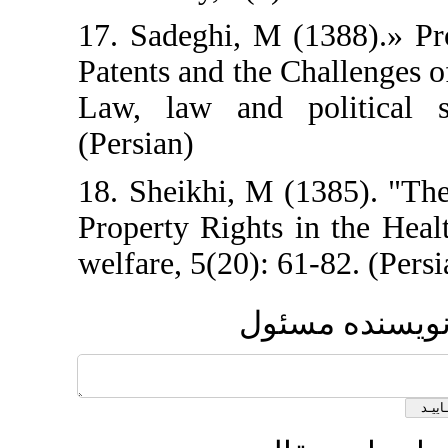
17. Sadeghi, M (1
Patents and the Ch
Law, law and po
(Persian)
18. Sheikhi, M (1
Property Rights in
welfare, 5(20): 61
مسئول