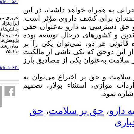
http://ilrjournal.ir/article-1-62-
fa.html
اه خواهد داشت. در این
ای کشف داروی مؤثر است
عزیزی مرادپور حمید،
ایران‌نژاد محمدرضا.
به دارو به‌عنوان حقی
چالش‌های بین حق دسترسی
های درحال توسعه بوده
به دارو و اختراعات دارویی.
پژوهش‌های حقوقی
و، نمی‌توان یکی را بر
میان‌رشته‌ای. ۱۳۹۹; ۱ (۴)
که یکی ناشی از مالکیت
:۶۱-۷۵
وان یکی از مصادیق بارز
URL:
http://ilrjournal.ir/article-۱-۶۲-
fa.html
ر اختراع می‌توان به
استثناء بولار، تصمیم
حق
،
 بر سلامت