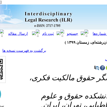
[ English ]
]
Archive
[
برگشت به فهرست نسخه ها
۱- لکیت فکری
۲- و علوم
ران، ایران