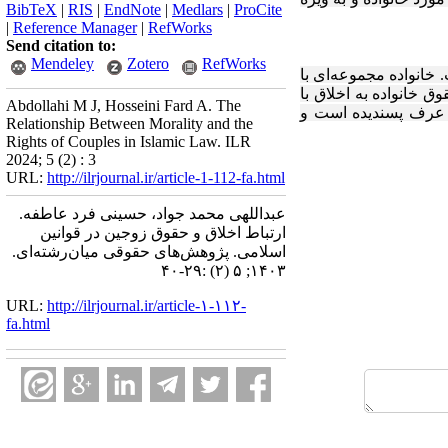
BibTeX
|
RIS
|
EndNote
|
Medlars
|
ProCite
|
Reference Manager
|
RefWorks
Send citation to:
Mendeley
Zotero
RefWorks
خانواده مجموعه‌ای با
ق خانواده به اخلاق با
Abdollahi M J, Hosseini Fard A. The
 عرف پسندیده است و
Relationship Between Morality and the
Rights of Couples in Islamic Law. ILR
2024; 5 (2) : 3
URL:
http://ilrjournal.ir/article-1-112-fa.html
عبداللهی محمد جواد، حسینی فرد عاطفه.
ارتباط اخلاق و حقوق زوجین در قوانین
اسلامی. پژوهش‌های حقوقی میان‌رشته‌ای.
۱۴۰۳; ۵ (۲) :۲۹-۴۰
URL:
http://ilrjournal.ir/article-۱-۱۱۲-
fa.html