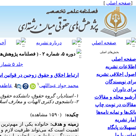
[
صفحه اصلی
]
بخش‌های اصلی
دوره ۵، شماره ۲ - ( فصلنامه پژوهش‌های حقوقی میان‌رشته‌ای ۱۴۰۳ )
صفحه اصلی
جلد ۵ شماره ۲ صفحات ۴۰-۲۹
اطلاعات نشریه
اصول اخلاقی نشریه
ارتباط اخلاق و حقوق زوجین در قوانین ا
برای نویسندگان
۱
محمد جواد عبداللهی
،
عاطفه
برای داوران
۱- استادیار، گروه حقوق، دانشکده حقوق و اقتصاد، واحد خمینی شهر، دانشگاه آزاد اسلامی، خمینی شهر، ایران. (نویسنده مسؤول)
آرشیو مجله و مقالات
۲- دانشجوی دکتری الهیات و معارف اسلامی گرایش فقه و مبانی حقوق، واحد نجف‌آباد، دانشگاه آزاد اسلامی، نجف‌آباد، ایران.
مقالات در نوبت چاپ
بانک‌ها و نمایه نامه‌ها
چکیده:
(۱۵۹۰ مشاهده)
آمار نشریه
زمینه و هدف:
خانواده یکی از مهم‌تری
تسهیلات پایگاه
اهمیت است که می‌تواند ظرفیت لازم و ان
تماس با ما
به پیوستگی و پایداری می‌انجامد، ارزش‌ها