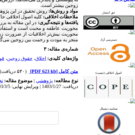
زوجین بیشتر است
.
مواد و روش‌ها:
روش تحقیق در این پژوهش 
حق انتشار
ملاحظات اخلاقی:
کلیه اصول اخلاقی حا
یافته‌ها و نتیجه‌گیری:
در این مقاله به بر
محوریت عاطفه و محبت است و استفاده از 
محوریت بیش‌تر اخلاقیات از ضرورت زی
منجر به مودت و رحمت بین زوجین می‌گر
دسترسی آزاد
شماره‌ی مقاله: ۳
واژه‌های کلیدی:
اخلاق
،
حقوق زوجین
،
قو
متن کامل
[PDF 623 kb]
(۵۴۰ دریافت)
اصول اخلاقی (تبعیت)
نوع مطالعه:
پژوهشي
|
موضوع مقاله:
ت
دریافت: 1403/1/27 | ویرایش نهایی: 1403/3/5 | پذیرش: 1403/3/2 | انتشار: 1403/4/1
شناسه دیجیتال