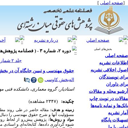
[
صفحه اصلی
]
بخش‌های اصلی
دوره ۲، شماره ۳ - ( فصلنامه پژوهش‌های حقوقی میان‌رشته‌ای، پاییز ۱۴۰۰ )
صفحه اصلی
جلد ۲ شماره ۳ صفحات ۲۶-۱۷
اطلاعات نشریه
اصول اخلاقی نشریه
حقوق مهندسی و تبیین جایگاه آن در بخ
برای نویسندگان
اله‌بخش کاوسی
برای داوران
استادیار، گروه معماری، دانشکده فنی مه
آرشیو مجله و مقالات
مقالات در نوبت چاپ
چکیده:
(۲۳۴۷ مشاهده)
بانک‌ها و نمایه نامه‌ها
زمینه و هدف:
مقاله
حاضر در طی روند مطال
آمار نشریه
مسؤولیت آنها و
شرح
حقوق مهندسی را دنبال م
تسهیلات پایگاه
مواد و روش‌ها:
پژوهش پیش‌رو از لحاظ ر
شیوه گردآوری داده‌ها، کتابخانه‌ای و اسنادی م
تماس با ما