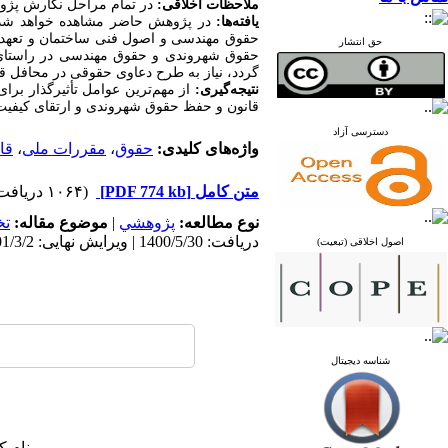
ملاحظات اخلاقی:
در تمام مراحل نگارش پژ
یافته‌ها:
در پژوهش حاضر مشاهده خواهد شد 
حقوق مهندسی و اصول فنی ساختمان و تعهد عم
حق انتشار
حقوق شهروندی و حقوق مهندسی در راستای پای
گردد، نیاز به طرح دعاوی حقوقی در محافل ق
نتیجه‌گیری:
از مهم‌ترین عوامل تأثیرگذار ب
قانون و حفظ حقوق شهروندی و
ارتقای کیفی
دسترسی آزاد
واژه‌های کلیدی:
حقوق
،
مقررات ملی
،
قا
متن کامل
[PDF 774 kb]
(۱۰۶۴ دریافت)
نوع مطالعه:
پژوهشي
|
موضوع مقاله:
ت
دریافت: 1400/5/30 | ویرایش نهایی: 1401/3/2 | پذیرش: 1400/6/30 | انتشار: 1400/7/9
اصول اخلاقی (تبعیت)
شناسه دیجیتال
نام ک