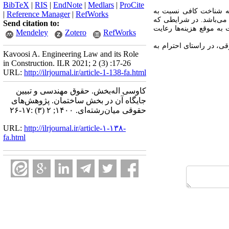
BibTeX
|
RIS
|
EndNote
|
Medlars
|
ProCite
ه شناخت کافی نسبت به
|
Reference Manager
|
RefWorks
 می‌باشد. در شرایطی که
Send citation to:
به موقع هزینه‌ها رعایت
Mendeley
Zotero
RefWorks
ی، در راستای احترام به
Kavoosi A. Engineering Law and its Role
in Construction. ILR 2021; 2 (3) :17-26
URL:
http://ilrjournal.ir/article-1-138-fa.html
کاوسی اله‌بخش. حقوق مهندسی و تبیین
جایگاه آن در بخش ساختمان. پژوهش‌های
حقوقی میان‌رشته‌ای. ۱۴۰۰; ۲ (۳) :۱۷-۲۶
URL:
http://ilrjournal.ir/article-۱-۱۳۸-
fa.html