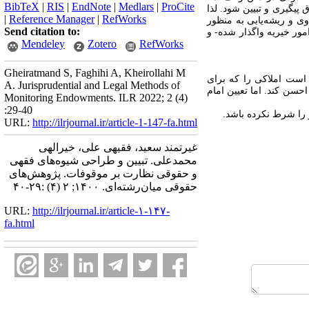
BibTeX
|
RIS
|
EndNote
|
Medlars
|
ProCite
یگیری و تبیین شود. لذا
|
Reference Manager
|
RefWorks
ی و ریشه‌یابی به منظور
Send citation to:
ر خیریه واگذار شده- و
Mendeley
Zotero
RefWorks
Gheiratmand S, Faghihi A, Kheirollahi M
است املاکی را که برای
A. Jurisprudential and Legal Methods of
سن کند. اما تعیین امام
Monitoring Endowments. ILR 2022; 2 (4)
:29-40
را شرط نکرده باشد
.
URL:
http://ilrjournal.ir/article-1-147-fa.html
غیرتمند سعید، فقیهی علی، خیرالهی
محمدعلی. تبیین و طراحی شیوه‌های فقهی
و حقوقی نظارت بر موقوفات. پژوهش‌های
حقوقی میان‌رشته‌ای. ۱۴۰۰; ۲ (۴) :۲۹-۴۰
URL:
http://ilrjournal.ir/article-۱-۱۴۷-
fa.html