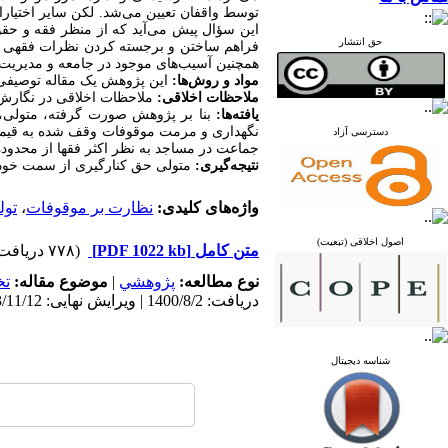
توسط واقفان تعیین می‌شد. لکن سایر اختیار
این سؤال پیش می‌آید که از منظر فقه و حقوق
حق انتشار
فراهم ساختن و برجسته کردن نظرات فقهی و
همچنین آسیب‌های موجود در جامعه و مدیریت
مواد و روش‌ها:
این پژوهش یک
مقاله توصیفی
ملاحظات اخلاقی:
ملاحظات اخلاقی در نگار
یافته‌ها:
بنا بر پژوهش صورت گرفته، متولی، 
نگهداری و مرمت موقوفات وقف شده به قیمت ع
دسترسی آزاد
جماعت در مساجد به نظر اکثر فقها از محدود
نتیجه‌گیری:
متولی حق کنارگیری از سمت خود 
واژه‌های کلیدی:
نظارت بر موقوفات
،
تول
اصول اخلاقی (تبعیت)
متن کامل
[PDF 1022 kb]
(۷۷۸ دریافت)
نوع مطالعه:
پژوهشي
|
موضوع مقاله:
ت
دریافت: 1400/8/2 | ویرایش نهایی: 1403/11/12 | پذیرش: 1400/9/27 | انتشار: 1400/10/11
شناسه دیجیتال