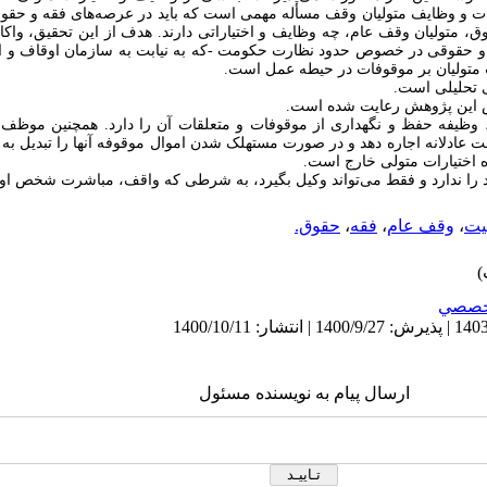
ات و وظایف متولیان وقف مسأله مهمی است که باید در عرصه‌های فقه و حقوق پ
، متولیان وقف عام، چه وظایف و اختیاراتی دارند.
هدف از این تحقیق، واکاو
 حقوقی در خصوص حدود نظارت حکومت -که به نیابت به سازمان اوقاف و امو
 متولیان بر موقوفات در حیطه عمل است
.
 تحلیلی است.
ش این پژوهش رعایت شده است.
وظیفه حفظ و نگهداری از موقوفات و متعلقات آن را دارد. همچنین موظف 
ادلانه اجاره دهد و در صورت مستهلک شدن اموال موقوفه آنها را تبدیل به اح
ه اختیارات متولی خارج است
.
را ندارد و فقط می‌تواند وکیل بگیرد، به شرطی که واقف، مباشرت شخص او 
یت
،
وقف عام
،
فقه
،
حقوق.
خصصي
ارسال پیام به نویسنده مسئول