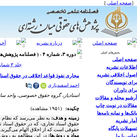
[
صفحه اصلی
]
بخش‌های اصلی
دوره ۳، شماره ۴ - ( فصلنامه پژوهش‌های حقوقی میان‌رشته‌ای ۱۴۰۱ )
صفحه اصلی
جلد ۳ شماره ۴ صفحات ۱۵-۱
اطلاعات نشریه
اصول اخلاقی نشریه
مجاری نفوذ قواعد اخلاقی در حقوق اسنا
برای نویسندگان
احمد اسفندیاری
برای داوران
استادیار، گروه حقوق خصوصی، واحد ساری
آرشیو مجله و مقالات
مقالات در نوبت چاپ
چکیده:
(۱۹۵۱ مشاهده)
بانک‌ها و نمایه نامه‌ها
زمینه و هدف:
به نظر می‌رسد که نظام
آمار نشریه
حقوق اسناد تجاری- که در حقوق اسناد ت
تسهیلات پایگاه
حقوقی است که از اخلاق الهام می‌گیرند.
مواد و روش‌ها:
در این مطالعه به روش 
تماس با ما