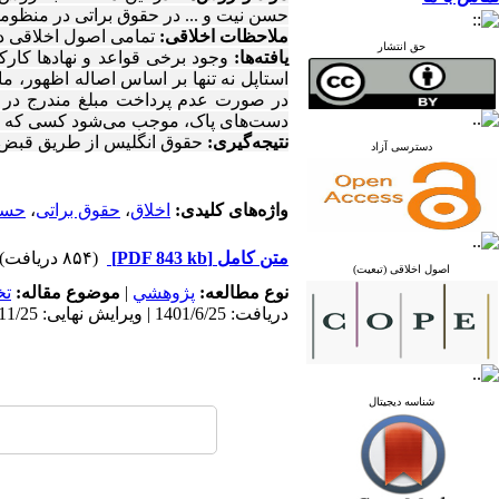
حسن نیت و ... در حقوق براتی در منظو
ملاحظات اخلاقی:
تمامی اصول اخلاقی د
حق انتشار
یافته‌ها:
وجود برخی قواعد و نهادها کارک
استاپل نه تنها بر اساس اصاله اظهور، مان
در صورت عدم پرداخت مبلغ مندرج در سن
دست‌های پاک، موجب می‌شود کسی که به دی
نتیجه‌گیری:
حقوق انگلیس از طریق قبض و 
دسترسی آزاد
واژه‌های کلیدی:
اخلاق
،
حقوق براتی
،
حسن
متن کامل
[PDF 843 kb]
(۸۵۴ دریافت)
اصول اخلاقی (تبعیت)
نوع مطالعه:
پژوهشي
|
موضوع مقاله:
ت
دریافت: 1401/6/25 | ویرایش نهایی: 1403/11/25 | پذیرش: 1401/9/3 | انتشار: 1401/10/1
شناسه دیجیتال