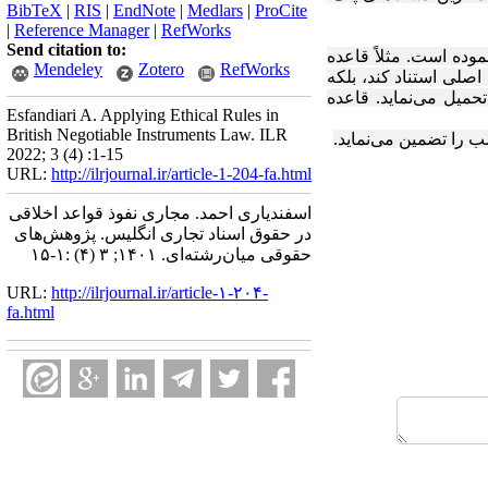
BibTeX
|
RIS
|
EndNote
|
Medlars
|
ProCite
|
Reference Manager
|
RefWorks
Send citation to:
وده است. مثلاً قاعده
Mendeley
Zotero
RefWorks
اصلی استناد کند، بلکه
حمیل می‌نماید. قاعده
Esfandiari A. Applying Ethical Rules in
British Negotiable Instruments Law. ILR
 را تضمین می‌نماید.
2022; 3 (4) :1-15
URL:
http://ilrjournal.ir/article-1-204-fa.html
اسفندیاری احمد. مجاری نفوذ قواعد اخلاقی
در حقوق اسناد تجاری انگلیس. پژوهش‌های
حقوقی میان‌رشته‌ای. ۱۴۰۱; ۳ (۴) :۱-۱۵
URL:
http://ilrjournal.ir/article-۱-۲۰۴-
fa.html