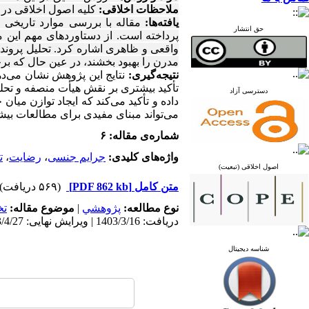
ملاحظات اخلاقی:
کلیه اصول اخلاقی در 
یافته‌ها:
مقاله با بررسی موارد تاریخی و
حق انتشار
پرداخته است. از دستاوردهای مهم این م
واقعی و ظاهری اشاره کرد. تحلیل پرونده
مدرن را بهبود بخشند، در عین حال که برخ
نتیجه‌گیری:
نتایج این پژوهش نشان می‌ده
تأکید بیشتری بر نقش هیأت منصفه و تحلیل
دسترسی آزاد
داده و تأکید می‌کند که ایجاد توازن میا
می‌تواند مبنای مفیدی برای مطالعات بی
شماره‌ی مقاله: ۶
واژه‌های کلیدی:
جرایم جنسی
،
رضایت
،
ت
اصول اخلاقی (تبعیت)
متن کامل
[PDF 862 kb]
(۵۶۹ دریافت)
نوع مطالعه:
پژوهشي
|
موضوع مقاله:
ت
دریافت: 1403/3/16 | ویرایش نهایی: 1403/4/27 | پذیرش: 1403/5/24 | انتشار: 1403/7/1
شناسه دیجیتال