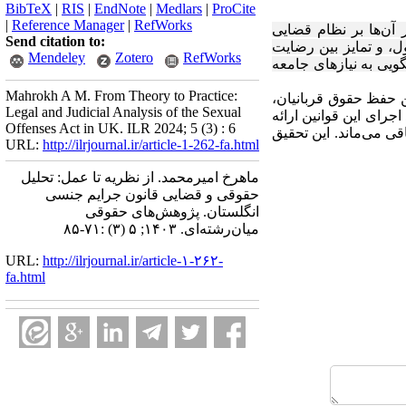
BibTeX
|
RIS
|
EndNote
|
Medlars
|
ProCite
|
Reference Manager
|
RefWorks
 آن‌ها بر نظام قضایی
Send citation to:
ل، و تمایز بین رضایت
Mendeley
Zotero
RefWorks
ویی به نیازهای جامعه
Mahrokh A M. From Theory to Practice:
ن حفظ حقوق قربانیان،
Legal and Judicial Analysis of the Sexual
جرای این قوانین ارائه
Offenses Act in UK. ILR 2024; 5 (3) : 6
قی می‌ماند. این تحقیق
URL:
http://ilrjournal.ir/article-1-262-fa.html
ماهرخ امیرمحمد. از نظریه تا عمل: تحلیل
حقوقی و قضایی قانون جرایم جنسی
انگلستان. پژوهش‌های حقوقی
میان‌رشته‌ای. ۱۴۰۳; ۵ (۳) :۷۱-۸۵
URL:
http://ilrjournal.ir/article-۱-۲۶۲-
fa.html