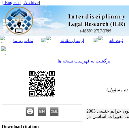
[ English ]
]
Archive
[
برگشت به فهرست نسخه ها
نده مسؤول)
مقاله به تحلیل جامع قوانین مرتبط با جرایم جنسی در انگلستان و ولز، با تمرکز بر اصلاحات قانون جرایم جنسی 2003
د، تغییرات اساسی در
Download citation: