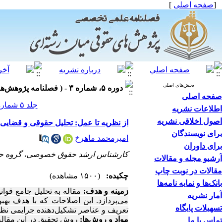
[
صفحه اصلی
]
بخش‌های اصلی
دوره ۵، شماره ۳ - ( فصلنامه پژوهش‌های حقوقی میان‌رشته‌ای ۱۴۰۳ )
صفحه اصلی
جلد ۵ شماره ۳ صفحات ۸۵-۷۱
اطلاعات نشریه
اصول اخلاقی نشریه
از نظریه تا عمل: تحلیل حقوقی و قضایی
برای نویسندگان
امیرمحمد ماهرخ
برای داوران
کارشناس ارشد حقوق خصوصی، گروه حقوق، 
آرشیو مجله و مقالات
مقالات در نوبت چاپ
چکیده:
(۱۵۰۰ مشاهده)
بانک‌ها و نمایه نامه‌ها
زمینه و هدف:
آمار نشریه
می‌پردازد. این اصلاحات که با هدف به
تسهیلات پایگاه
تعریف و عناصر تشکیل‌دهنده جرایمی نظیر
مواد و روش‌ها:
روش تحقیق در این مقاله
تماس با ما