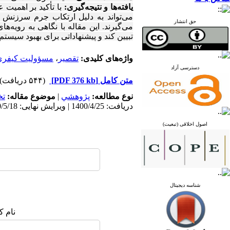
یافته‌ها و نتیجه‌گیری:
با تأکید بر اهمیت
می‌تواند به دلیل ارتکاب جرم سرزنش
حق انتشار
می‌گیرند. این مقاله با نگاهی به رویه‌
تبیین کند و پیشنهاداتی برای بهبود سیستم 
واژه‌های کلیدی:
تقصیر
،
مسؤولیت کیفری
دسترسی آزاد
متن کامل
[PDF 376 kb]
(۵۴۴ دریافت)
نوع مطالعه:
پژوهشي
|
موضوع مقاله:
ت
دریافت: 1400/4/25 | ویرایش نهایی: 1400/5/18 | پذیرش: 1400/6/12 | انتشار: 1400/7/1
اصول اخلاقی (تبعیت)
شناسه دیجیتال
نام ک