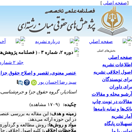
[
صفحه اصلی
]
بخش‌های اصلی
دوره ۲، شماره ۳ - ( فصلنامه پژوهش‌های حقوقی میان‌رشته‌ای، پاییز ۱۴۰۰ )
صفحه اصلی
جلد ۲ شماره ۳ صفحات ۱۱۱-۹۹
اطلاعات نشریه
اصول اخلاقی نشریه
عنصر معنوی، تقصیر و اصلاح حقوق جزای 
برای نویسندگان
سید رضا احسان پور
برای داوران
استادیار، گروه حقوق جزا و جرم‌شناسی، 
آرشیو مجله و مقالات
مقالات در نوبت چاپ
چکیده:
(۱۷۰۹ مشاهده)
بانک‌ها و نمایه نامه‌ها
زمینه و هدف:
این مقاله به بررسی عنصر
آمار نشریه
در این حوزه ارائه می‌دهد.
تسهیلات پایگاه
مواد و روش‌ها:
روش مطالعه و گردآوری ا
ملاحظات اخلاقی:
کلیه اصول اخلاقی حا
تماس با ما