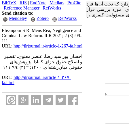
BibTeX
|
RIS
|
EndNote
|
Medlars
|
ProCite
ازد که تحت آن‌ها فرد
|
Reference Manager
|
RefWorks
دی مورد بررسی قرار
Send citation to:
اری مسؤولیت کیفری را
Mendeley
Zotero
RefWorks
Ehsanpour S R. Mens Rea, Negligence and
Criminal Law Reform. ILR 2021; 2 (3) :99-
111
URL:
http://ilrjournal.ir/article-1-267-fa.html
احسان پور سید رضا. عنصر معنوی، تقصیر
و اصلاح حقوق جزای کانادا. پژوهش‌های
حقوقی میان‌رشته‌ای. ۱۴۰۰; ۲ (۳) :۹۹-۱۱۱
URL:
http://ilrjournal.ir/article-۱-۲۶۷-
fa.html