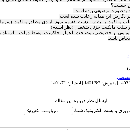
چیست؟
 به‌صورت توصیفی بوده است.
ر نگارش این مقاله رعایت شده است.
لب
مالکیت
را
به سه
دسته
تقسیم
نمود
:
آزادی
مطلق
مالکیت (سرمای
و سلب مالکیت
جزئی
شخصی (نظر
اسلام).
 عمومی بر خصوصی، مصلحت، اعمال حاکمیت توسط دولت و استناد به
شخاص باشد.
ت.
خصصي
ارسال نظر درباره این مقاله
اربری یا پست الکترونیک شما: