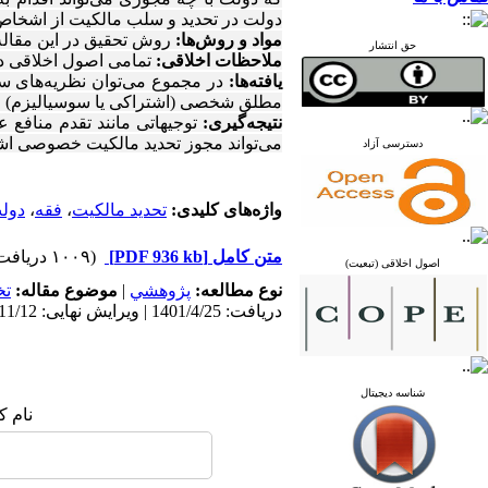
دولت
در
تحدید
و
سلب
مالکیت
از
اشخاص
مواد و روش‌ها:
روش تحقیق در این مقاله
حق انتشار
ملاحظات اخلاقی:
تمامی اصول اخلاقی د
یافته‌ها:
در
مجموع می‌توان
نظریه‌‌های
س
مطلق شخصی (اشتراکی یا
سوسیالیزم) 
نتیجه‌گیری:
توجیهاتی مانند تقدم منافع
می‌تواند مجوز تحدید مالکیت خصوصی ا
دسترسی آزاد
واژه‌های کلیدی:
تحدید مالکیت
،
فقه
،
دول
متن کامل
[PDF 936 kb]
(۱۰۰۹ دریافت)
اصول اخلاقی (تبعیت)
نوع مطالعه:
پژوهشي
|
موضوع مقاله:
ت
دریافت: 1401/4/25 | ویرایش نهایی: 1403/11/12 | پذیرش: 1401/6/3 | انتشار: 1401/7/1
شناسه دیجیتال
نام ک