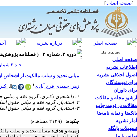
[
صفحه اصلی
]
بخش‌های اصلی
دوره ۳، شماره ۳ - ( فصلنامه پژوهش‌های حقوقی میان‌رشته‌ای ۱۴۰۱ )
صفحه اصلی
جلد ۳ شماره ۳ صفحات ۱۱-۱
اطلاعات نشریه
اصول اخلاقی نشریه
مبانی تحدید و سلب مالکیت از اشخاص ا
برای نویسندگان
۱
زهرا حمیدی فرح آبادی
،
اکبر
برای داوران
۱- دانشجوی دکتری، گروه فقه و مبانی حقوق اسلامی، دانشکده علوم انسانی، واحد بابل، دانشگاه آزاد اسلامی، بابل، ایران.
آرشیو مجله و مقالات
۲- استادیار، گروه فقه و مبانی حقوق اسلامی، دانشکده علوم انسانی، واحد بابل، دانشگاه آزاد اسلامی، بابل، ایران. (نویسنده مسؤول)
مقالات در نوبت چاپ
۳- استادیار، گروه فقه و مبانی حقوق اسلامی، دانشکده علوم انسانی، واحد بابل، دانشگاه آزاد اسلامی، بابل، ایران.
بانک‌ها و نمایه نامه‌ها
آمار نشریه
چکیده:
(۲۱۲۹ مشاهده)
تسهیلات پایگاه
زمینه و هدف:
مسأله
تحدید
و
سلب
مالک
تماس با ما
که دولت
با
چه
مجوزی می‌تواند
اقدام
به