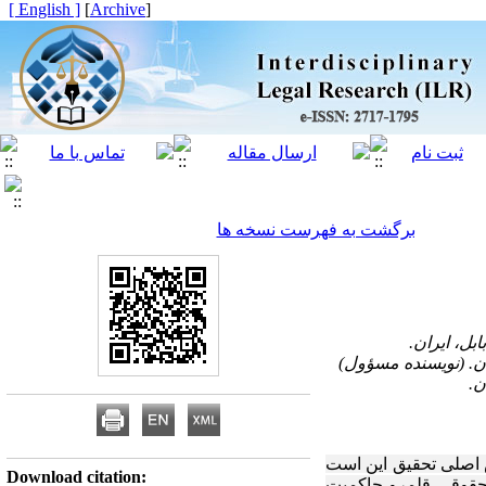
[ English ]
]
Archive
[
برگشت به فهرست نسخه ها
صلی تحقیق این است
Download citation:
قوقی
قلمرو
حاکمیت