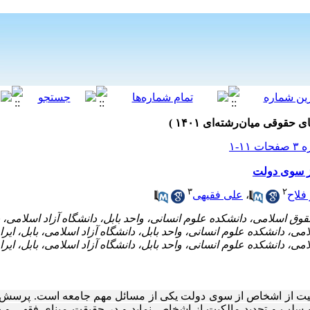
ز سوی دولت
۳
۲
 فلاح
،
علی فقیهی
یت
از
اشخاص
از
سوی
دولت
یکی
از
مسائل
مهم
جامعه
است. پرسش ا
سلب
و
تحدید
مالکیت
از
اشخاص
نماید
و
در
حقیقت
مبنای
فقهی
و
ح