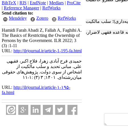
BibTeX
|
RIS
|
EndNote
|
Medlars
|
ProCite
|
Reference Manager
|
RefWorks
Send citation to:
Mendeley
Zotero
RefWorks
ه‌داری)؛ سلب مالکیت
Hamidi Farah Abadi Z, Fallah A, Faghihi A.
 قاعده فقهی لاضرار،
The Basics of Restricting the Ownership of
Persons by the Government. ILR 2022; 3
(3) :1-11
URL:
http://ilrjournal.ir/article-1-195-fa.html
حمیدی فرح آبادی زهرا، فلاح اکبر، فقیهی
علی. مبانی تحدید و سلب مالکیت از
اشخاص از سوی دولت. پژوهش‌های حقوقی
میان‌رشته‌ای. ۱۴۰۱; ۳ (۳) :۱-۱۱
URL:
http://ilrjournal.ir/article-۱-۱۹۵-
fa.html