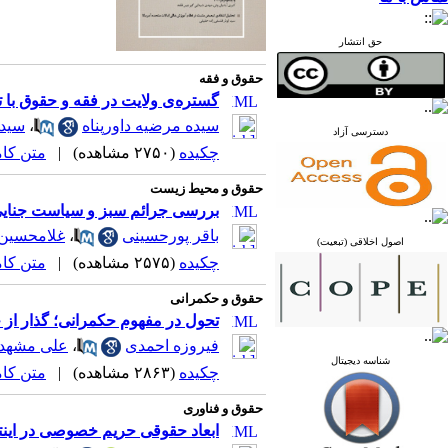
حق انتشار
حقوق و فقه
گستره‌ی ولایت در فقه و حقوق با 
سیده مرضیه داورپناه
،
سید
دسترسی آزاد
چکیده
(۲۷۵۰ مشاهده)
|
متن کامل 
حقوق و محیط زیست
بررسی جرائم سبز و سیاست جنایی
باقر پورحسینی
،
غلامحسین
اصول اخلاقی (تبعیت)
چکیده
(۲۵۷۵ مشاهده)
|
متن کامل 
حقوق و حکمرانی
تحول در مفهوم حکمرانی؛ گذار از 
فیروزه احمدی
،
علی مشهد
شناسه دیجیتال
چکیده
(۲۸۶۳ مشاهده)
|
متن کامل 
حقوق و فناوری
ابعاد حقوقی حریم خصوصی در اینت