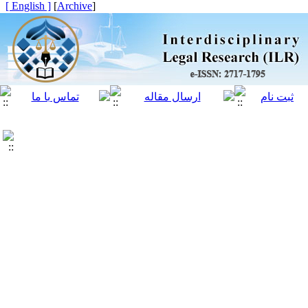
[ English ]
]
Archive
[